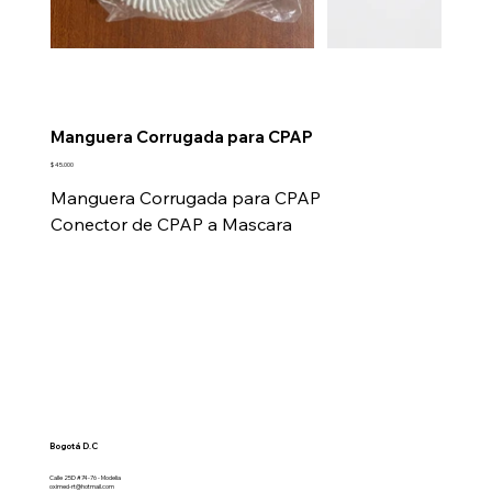
Manguera Corrugada para CPAP
Precio
$ 45.000
Manguera Corrugada para CPAP
Conector de CPAP a Mascara
Bogotá D.C
Calle 25D #74-76 - Modelia
oximed-rt@hotmail.com